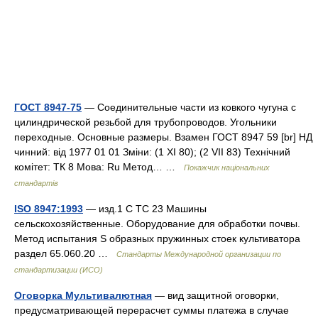
ГОСТ 8947-75
— Соединительные части из ковкого чугуна с
цилиндрической резьбой для трубопроводов. Угольники
переходные. Основные размеры. Взамен ГОСТ 8947 59 [br] НД
чинний: від 1977 01 01 Зміни: (1 XI 80); (2 VII 83) Технічний
комітет: ТК 8 Мова: Ru Метод… …
Покажчик національних
стандартів
ISO 8947:1993
— изд.1 C TC 23 Машины
сельскохозяйственные. Оборудование для обработки почвы.
Метод испытания S образных пружинных стоек культиватора
раздел 65.060.20 …
Стандарты Международной организации по
стандартизации (ИСО)
Оговорка Мультивалютная
— вид защитной оговорки,
предусматривающей перерасчет суммы платежа в случае