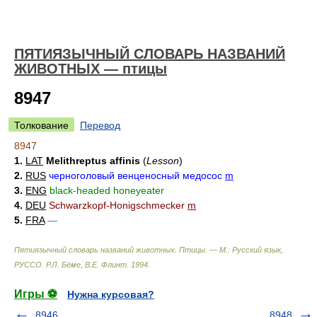
ПЯТИЯЗЫЧНЫЙ СЛОВАРЬ НАЗВАНИЙ
ЖИВОТНЫХ — птицы
8947
Толкование
Перевод
8947
1.
LAT
Melithreptus affinis
(
Lesson
)
2.
RUS
черноголовый венценосный медосос
m
3.
ENG
black-headed honeyeater
4.
DEU
Schwarzkopf-Honigschmecker
m
5.
FRA
—
Пятиязычный словарь названий животных. Птицы. — М.: Русский язык,
РУССО
.
Р.Л. Бёме, В.Е. Флинт
.
1994
.
Игры ⚽
Нужна курсовая?
8946
8948