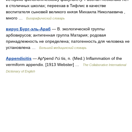
в столичных школах; переехав в Тифлис в качестве
воспитателя сыновей великого князя Михаила Николаевича ,
много …
Биографический словарь
вирус Бург-эль-Араб
— В. экологической группы
арбовирусов; антигенная группа Матария; родовая
принадлежность не определена; патогенность для человека не
установлена …
Большой медицинский словарь
Appendicitis
— Ap*pend i*ci tis, n. (Med.) Inflammation of the
vermiform appendix. [1913 Webster] …
The Collaborative International
Dictionary of English