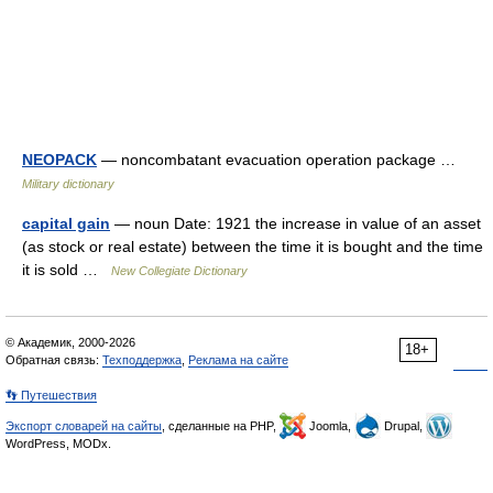
NEOPACK
— noncombatant evacuation operation package …
Military dictionary
capital gain
— noun Date: 1921 the increase in value of an asset
(as stock or real estate) between the time it is bought and the time
it is sold …
New Collegiate Dictionary
© Академик, 2000-2026
18+
Обратная связь:
Техподдержка
,
Реклама на сайте
👣 Путешествия
Экспорт словарей на сайты
, сделанные на PHP,
Joomla,
Drupal,
WordPress, MODx.